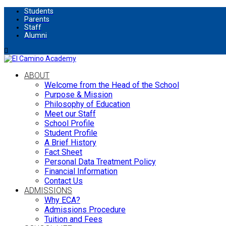
Students
Parents
Staff
Alumni
ABOUT
Welcome from the Head of the School
Purpose & Mission
Philosophy of Education
Meet our Staff
School Profile
Student Profile
A Brief History
Fact Sheet
Personal Data Treatment Policy
Financial Information
Contact Us
ADMISSIONS
Why ECA?
Admissions Procedure
Tuition and Fees