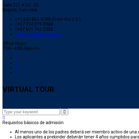
Calle 221 # 52 - 02
Bogotá, Colombia
+1 630 861-9748 (From the U.S.)
+57 314 219-0968
+57 601 742-2330
elcamino@eca.edu.co
Office Hours
7:00 - 4:00, Mon-Fri
VIRTUAL TOUR
Requisitos básicos de admisión
Al menos uno de los padres deberá ser miembro activo de una 
Los aplicantes a prekinder deberán tener 4 años cumplidos para 