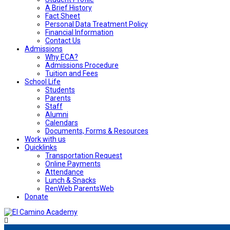
A Brief History
Fact Sheet
Personal Data Treatment Policy
Financial Information
Contact Us
Admissions
Why ECA?
Admissions Procedure
Tuition and Fees
School Life
Students
Parents
Staff
Alumni
Calendars
Documents, Forms & Resources
Work with us
Quicklinks
Transportation Request
Online Payments
Attendance
Lunch & Snacks
RenWeb ParentsWeb
Donate